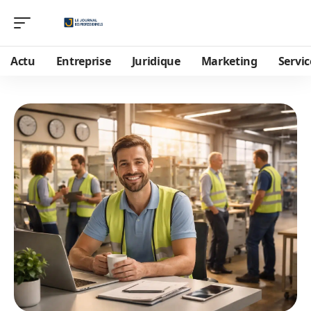
Actu
Entreprise
Juridique
Marketing
Servic