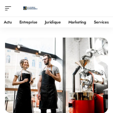
Actu
Entreprise
Juridique
Marketing
Services