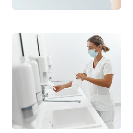
ENTREPRISE
Climatisation en Suisse : tout savoir avant de faire
poser votre système à domicile