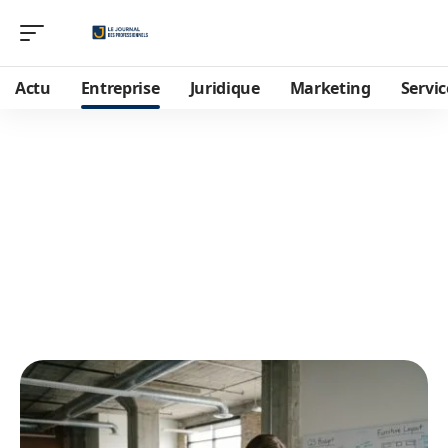
Actu
Entreprise
Juridique
Marketing
Servic
Entreprise