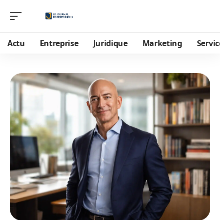
Actu
Entreprise
Juridique
Marketing
Servic