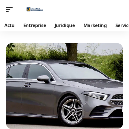
Actu
Entreprise
Juridique
Marketing
Servic