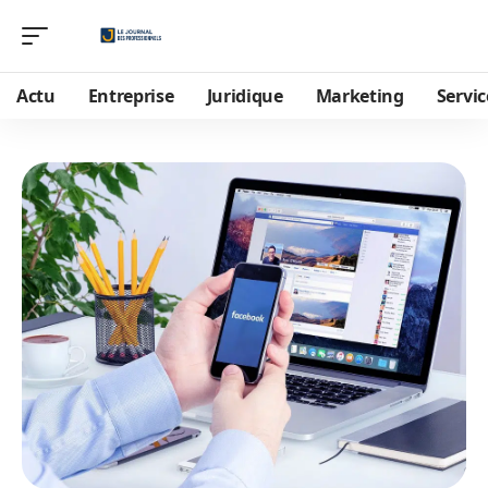
Actu
Entreprise
Juridique
Marketing
Servic