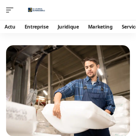
Actu
Entreprise
Juridique
Marketing
Servic