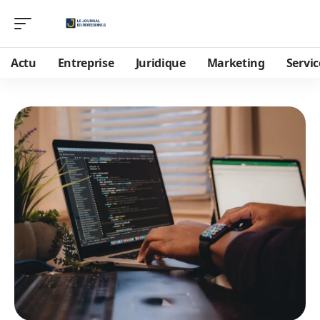
Actu
Entreprise
Juridique
Marketing
Servic