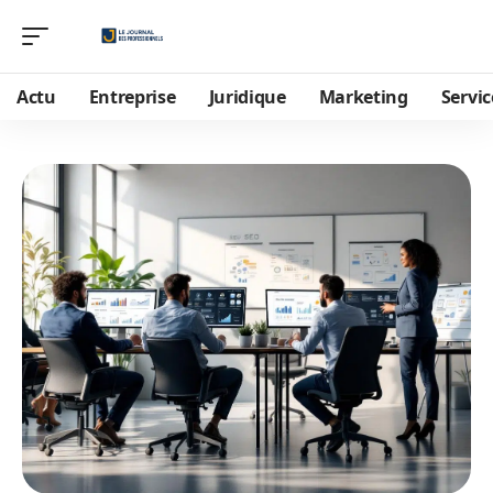
Actu
Entreprise
Juridique
Marketing
Servic