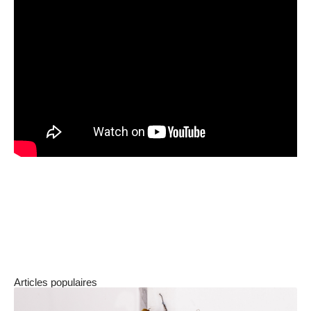
Articles populaires