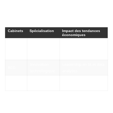
secteur du conseil pourrait s’avérer pertinent
pour visualiser ces évolutions. Voici une
synthèse des éléments clés observés :
Cabinets
Spécialisation
Impact des tendances
économiques
Excellence
Consulting
McKinsey
opérationnelle et
global
innovation
Innovation
Leadership en IA et data
BCG
technologique
analytics
Capital-
Bain
Relations clients solides
investissement
Challengers de renom : les cabinets
qui bousculent l’ordre établi