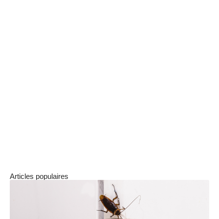
généraliste ou spécialisé ?
Tout dépend de votre problématique. Là où une
réorganisation globale appelle un regard large,
un défi précis de type repositionnement de
marque, entrée sur un nouveau marché ou
restructuration financière a besoin d’une
expertise pointue. Le risque avec les
généralistes est de recevoir une réponse
encyclopédique alors que vous aviez besoin
d’un diagnostic chirurgical.
Articles populaires