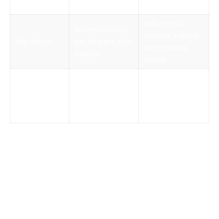
rigoureuse
Influence la
Reconnaissance
capacité à attirer
Réputation
par les pairs et le
de nouveaux
marché
talents
Relation et
Renne la
Satisfaction
résultats obtenus
confiance et la
client
auprès des
fidélité des clients
clients
Les Big Four et leurs divisions
stratégiques : Une force montante
Les cabinets des
Big Four
(Deloitte, PwC, EY,
KPMG) sont souvent associés à des services de
comptabilité et d’audit, mais ils ont également