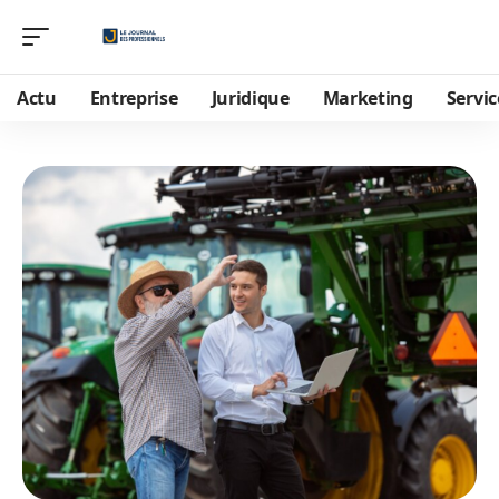
Actu
Entreprise
Juridique
Marketing
Servic