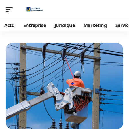
Actu
Entreprise
Juridique
Marketing
Servic