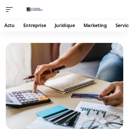
Actu
Entreprise
Juridique
Marketing
Servic