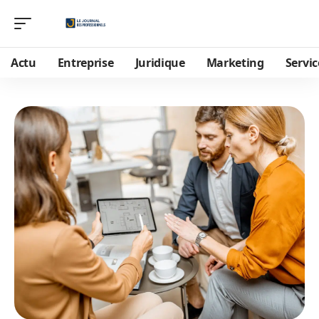
Actu
Entreprise
Juridique
Marketing
Servic