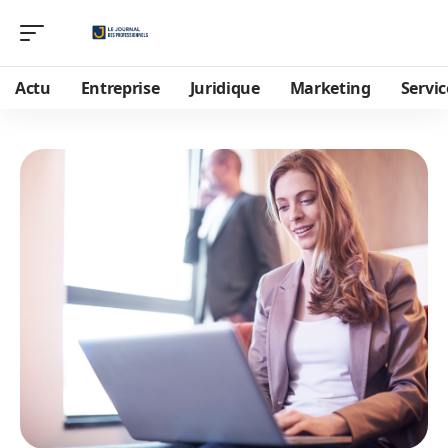
Actu
Entreprise
Juridique
Marketing
Servic