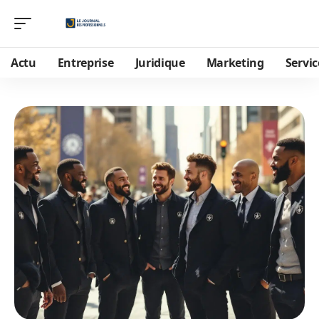
Actu
Entreprise
Juridique
Marketing
Servic