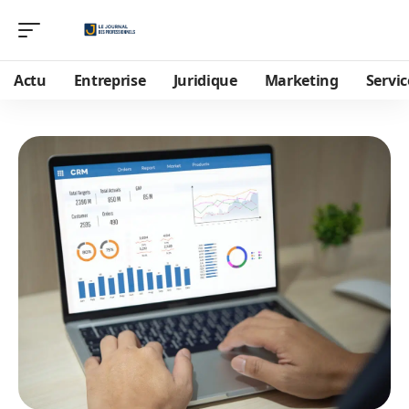
Actu
Entreprise
Juridique
Marketing
Servic