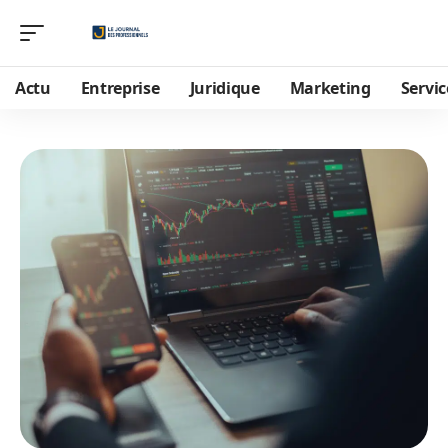
Actu
Entreprise
Juridique
Marketing
Servic