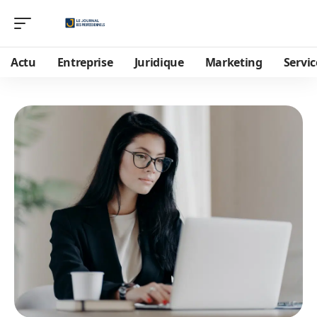
Actu
Entreprise
Juridique
Marketing
Servic