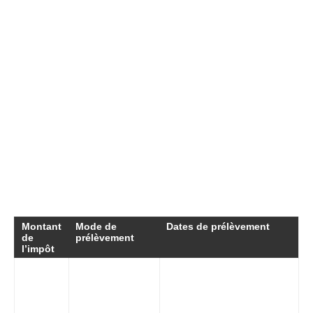
Pour un solde d’impôt sur le revenu, deux
scénarios s’appliquent, selon son montant. Si le
solde est inférieur ou égal à 300 €, il est prélevé
en une seule fois le 25 septembre. Si le solde
dépasse ce montant, il est alors étalé sur
quatre prélèvements, programmés entre
septembre et décembre. Les informations
précises à ce sujet permettent de maintenir
une santé financière optimale au sein de
l’entreprise.
Montant
Mode de
Dates de prélèvement
de
prélèvement
l’impôt
Moins
Prélèvement
de 300
25 septembre
unique
€