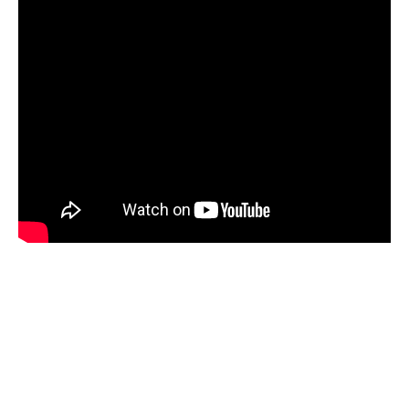
Les spécificités du prélèvement B2B
DGFIP
Le prélèvement B2B DGFIP se distingue
nettement d’autres types de prélèvements par