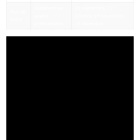
Étalement sur
25 septembre, 27
Plus de
quatre
octobre, 27 novembre,
300 €
prélèvements
29 décembre